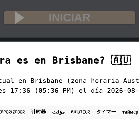
INICIAR
ra es en Brisbane? 🇦🇺
tual en Brisbane (zona horaria Aus
es 17:36 (05:36 PM) el día 2026-08
emporizador
计时器
مؤقت
minuteur
タイマー
таймер