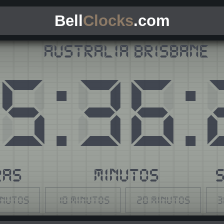
Bell
Clocks
.com
Australia Brisbane
5
:
36
:
RAS
MINUTOS
inutos
10 minutos
20 minutos
3