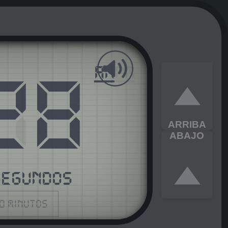
28
AM
PM
ARRIBA
ABAJO
SEGUNDOS
0 minutos