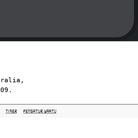
tralia,
-09.
Timer
pengatur waktu