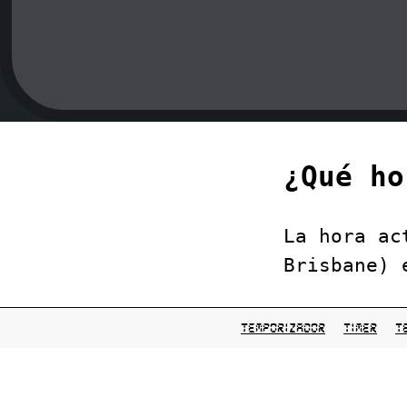
¿Qué ho
La hora ac
Brisbane) 
temporizador
timer
t