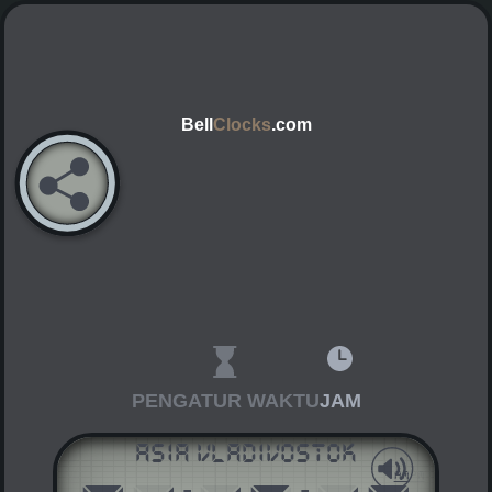
Bell
Clocks
.com
PENGATUR WAKTU
JAM
Asia Vladivostok
AM
PM