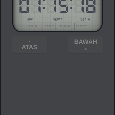
01
:
15
:
18
JAM
MENIT
DETIK
5 menit
10 menit
20 menit
30 menit
BAWAH
ATAS