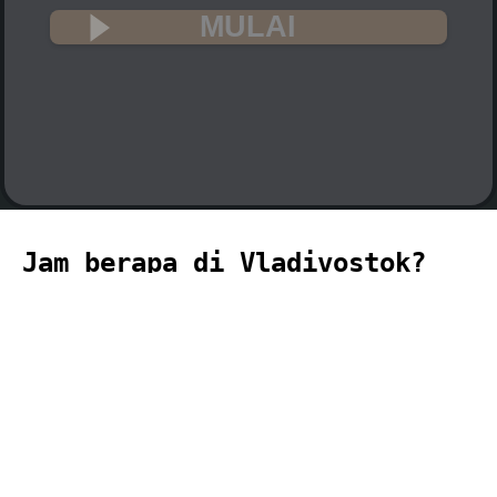
MULAI
Jam berapa di Vladivostok?
🇷🇺
Waktu saat ini di Vladivostok (zona
waktu Asia, Vladivostok) adalah 13:15
(01:15 PM) pada 2026-08-06.
temporizador
timer
temporizador
计时器
مؤقت
minuteur
タイ