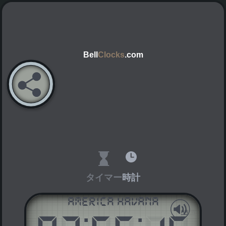
Bell
Clocks
.com
タイマー
時計
America Havana
AM
PM