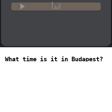
ابدأ
What time is it in Budapest?
🇭🇺
The current time in Budapest (Europe,
Budapest time zone) is 09:56 (09:56 PM)
on 2026-08-09.
タイ
minuteur
مؤقت
计时器
temporizador
timer
temporizador