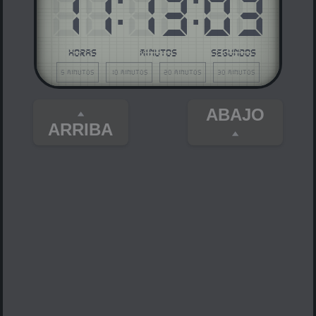
11
:
13
:
03
HORAS
MINUTOS
SEGUNDOS
5 minutos
10 minutos
20 minutos
30 minutos
ABAJO
ARRIBA