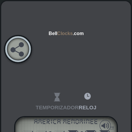
Bell
Clocks
.com
TEMPORIZADOR
RELOJ
America Menominee
AM
PM