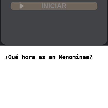
INICIAR
¿Qué hora es en Menominee?
🇺🇸
La hora actual en Menominee (zona
horaria America, Menominee) es 11:13
(11:13 PM) el día 2026-08-08.
temporizador
timer
temporizador
计时器
مؤقت
minuteur
タイ