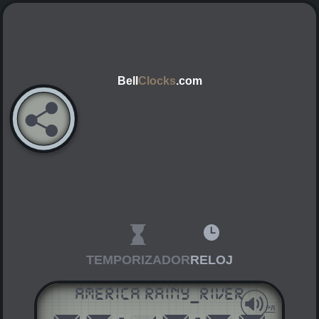
Bell
Clocks
.com
TEMPORIZADOR
RELOJ
America Rainy_River
AM
PM