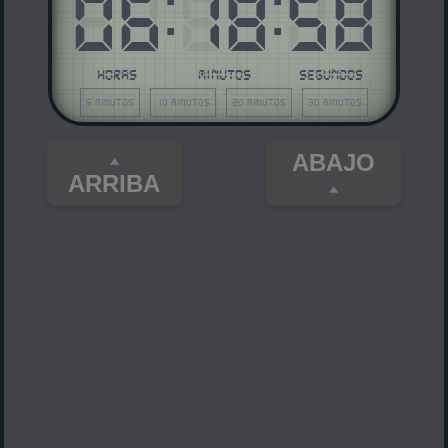
06
:
18
:
58
HORAS
MINUTOS
SEGUNDOS
5 minutos
10 minutos
20 minutos
30 minutos
ABAJO
ARRIBA