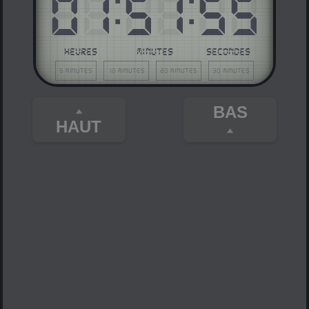
01
:
51
:
55
HEURES
MINUTES
SECONDES
5 minutes
10 minutes
20 minutes
30 minutes
BAS
HAUT