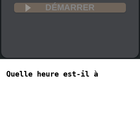
DÉMARRER
Quelle heure est-il à
Barbados ? 🇧🇧
L'heure actuelle à Barbados (fuseau
horaire America, Barbados) est 01:51
(01:51 PM) le 2026-08-09.
temporizador
timer
temporizador
计时器
مؤقت
minuteur
タイ