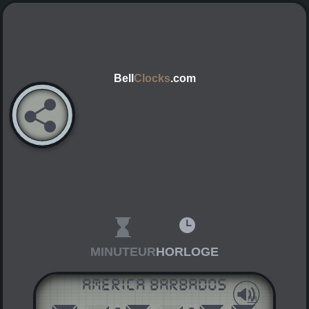
Bell
Clocks
.com
MINUTEUR
HORLOGE
America Barbados
AM
PM