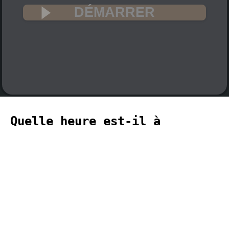
DÉMARRER
Quelle heure est-il à
Edmonton ? 🇨🇦
L'heure actuelle à Edmonton (fuseau
horaire America, Edmonton) est 12:44
(12:44 PM) le 2026-08-07.
temporizador
timer
temporizador
计时器
مؤقت
minuteur
タイ