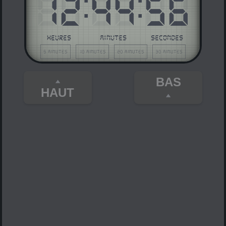
12
:
44
:
56
HEURES
MINUTES
SECONDES
5 minutes
10 minutes
20 minutes
30 minutes
BAS
HAUT