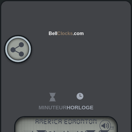
Bell
Clocks
.com
MINUTEUR
HORLOGE
America Edmonton
AM
PM