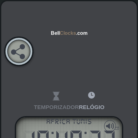
Bell
Clocks
.com
TEMPORIZADOR
RELÓGIO
Africa Tunis
:
:
AM
PM