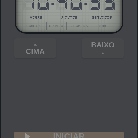
10
40
33
HORAS
MINUTOS
SEGUNDOS
5 minutos
10 minutos
20 minutos
30 minutos
BAIXO
CIMA
INICIAR