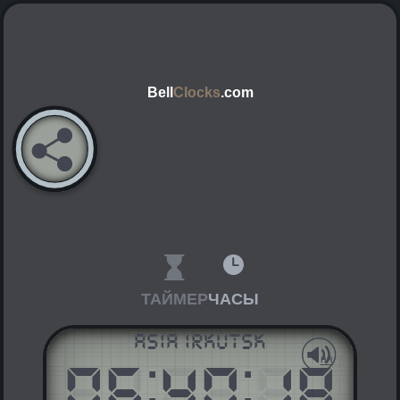
Bell
Clocks
.com
ТАЙМЕР
ЧАСЫ
Asia Irkutsk
06
:
40
:
18
AM
PM