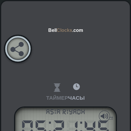
Bell
Clocks
.com
ТАЙМЕР
ЧАСЫ
Asia Riyadh
05
:
21
:
45
AM
PM