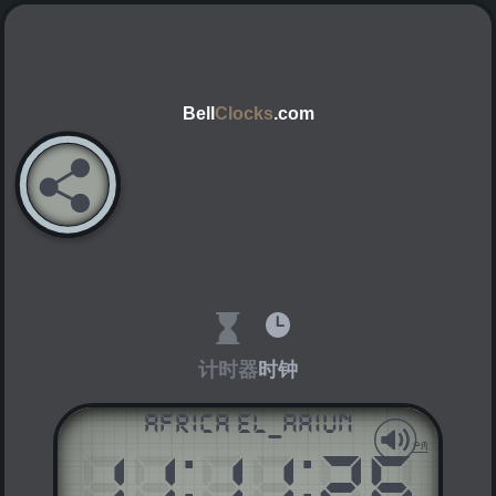
Bell
Clocks
.com
计时器
时钟
Africa El_Aaiun
11
:
11
:
26
AM
PM