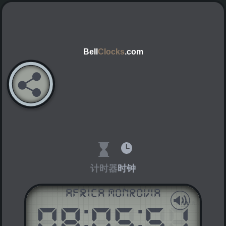
Bell
Clocks
.com
计时器
时钟
Africa Monrovia
08
:
05
:
51
AM
PM