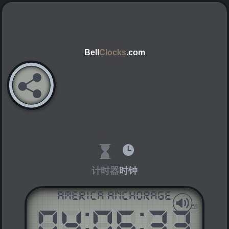
Bell
Clocks
.com
计时器
时钟
America Anchorage
04
:
06
:
33
AM
PM