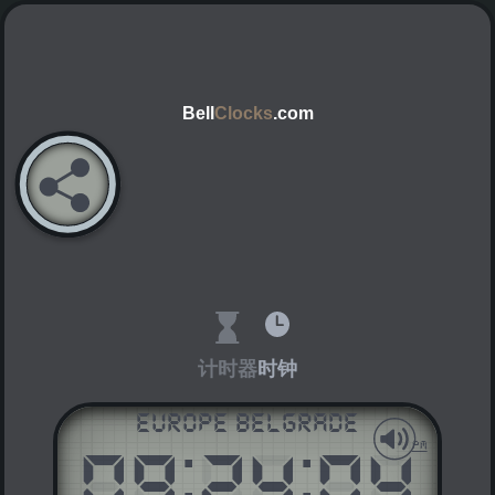
Bell
Clocks
.com
计时器
时钟
Europe Belgrade
09
:
24
:
04
AM
PM