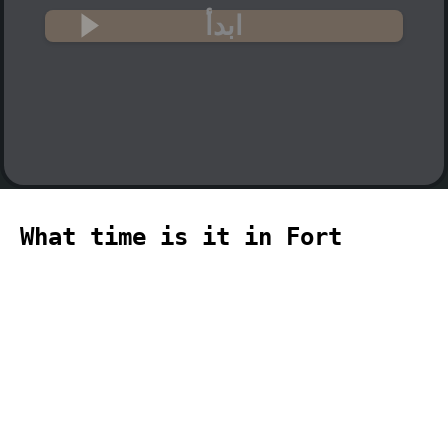
ابدأ
What time is it in Fort
Nelson? 🇨🇦
The current time in Fort Nelson
(America, Fort_Nelson time zone) is
22:45 (10:45 PM) on 2026-08-09.
タイ
minuteur
مؤقت
计时器
temporizador
timer
temporizador