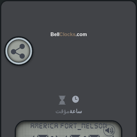
Bell
Clocks
.com
ساعة
مؤقت
America Fort_Nelson
AM
PM