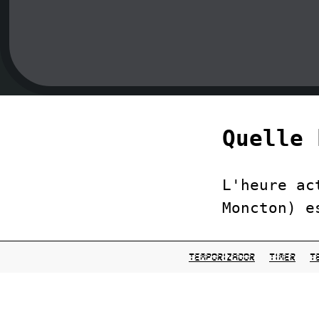
Quelle 
L'heure ac
Moncton) e
temporizador
timer
t