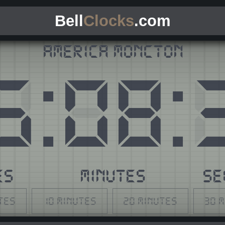
Bell
Clocks
.com
America Moncton
5
:
08
:
ES
MINUTES
SE
tes
10 minutes
20 minutes
30 