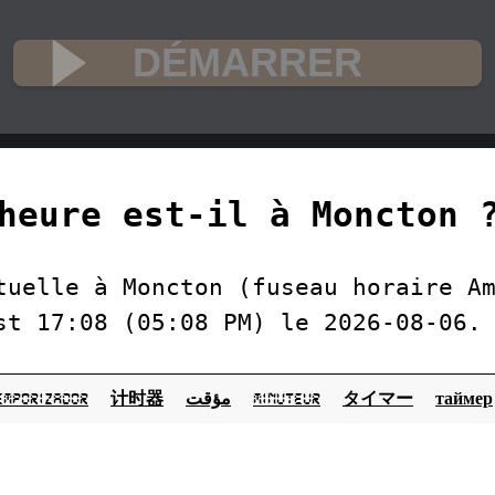
DÉMARRER
heure est-il à Moncton ?
tuelle à Moncton (fuseau horaire A
st 17:08 (05:08 PM) le 2026-08-06.
emporizador
计时器
مؤقت
minuteur
タイマー
таймер