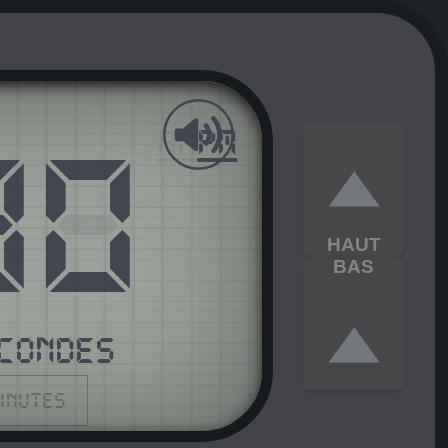
31
AM
PM
HAUT
BAS
CONDES
minutes