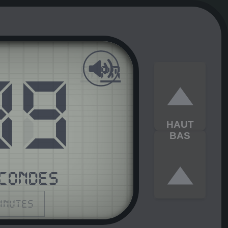
40
AM
PM
HAUT
BAS
CONDES
minutes