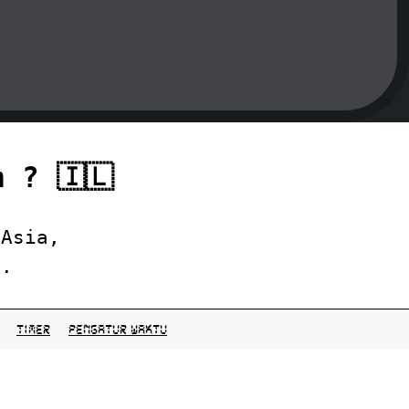
 ? 🇮🇱
 Asia,
7.
Timer
pengatur waktu