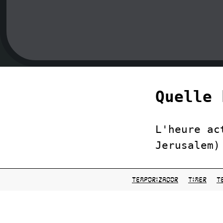
Quelle 
L'heure ac
Jerusalem)
temporizador
timer
t