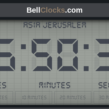
Bell
Clocks
.com
Asia Jerusalem
6
:
50
:
ES
MINUTES
SE
tes
10 minutes
20 minutes
30 