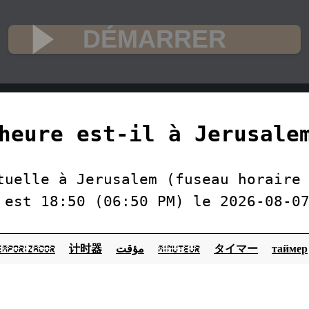
DÉMARRER
heure est-il à Jerusalem
tuelle à Jerusalem (fuseau horaire
 est 18:50 (06:50 PM) le 2026-08-0
emporizador
计时器
مؤقت
minuteur
タイマー
таймер