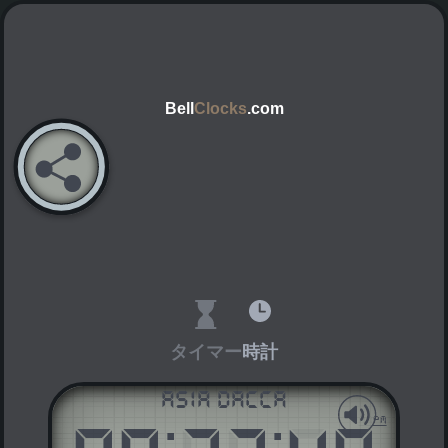
Bell
Clocks
.com
タイマー
時計
Asia Dacca
AM
PM