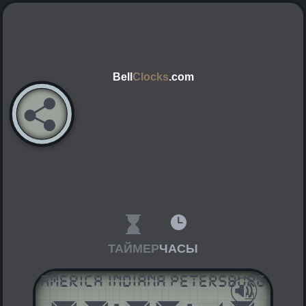
Bell
Clocks
.com
ТАЙМЕР
ЧАСЫ
America Indiana Petersburg
AM
PM