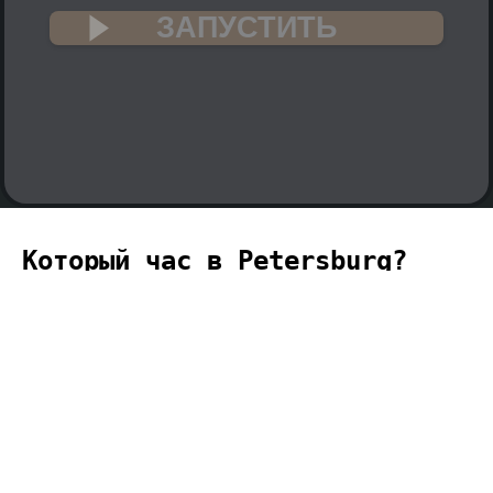
ЗАПУСТИТЬ
Который час в Petersburg?
🇺🇸
Текущее время в Petersburg (часовой пояс
America, Indiana, Petersburg) - 03:36
(03:36 вечера).
temporizador
timer
temporizador
计时器
مؤقت
minuteur
タイ