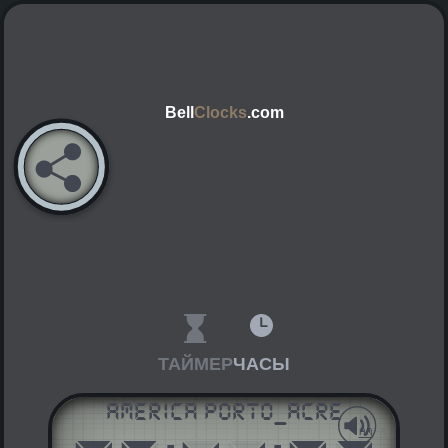
Bell
Clocks
.com
ТАЙМЕР
ЧАСЫ
America Porto_Acre
AM
PM