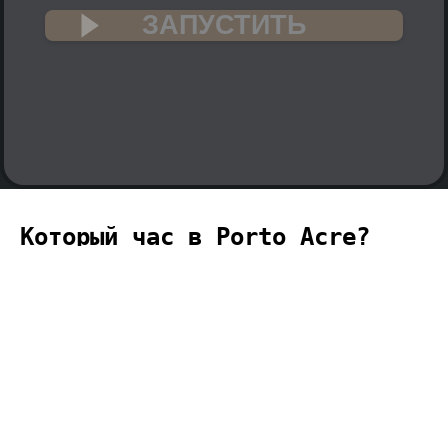
ЗАПУСТИТЬ
Который час в Porto Acre?
🇧🇷
Текущее время в Porto Acre (часовой пояс
America, Porto_Acre) - 05:41 (05:41
вечера).
temporizador
timer
temporizador
计时器
مؤقت
minuteur
タイ