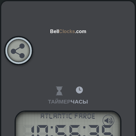
Bell
Clocks
.com
ТАЙМЕР
ЧАСЫ
Atlantic Faroe
10
:
56
:
35
AM
PM