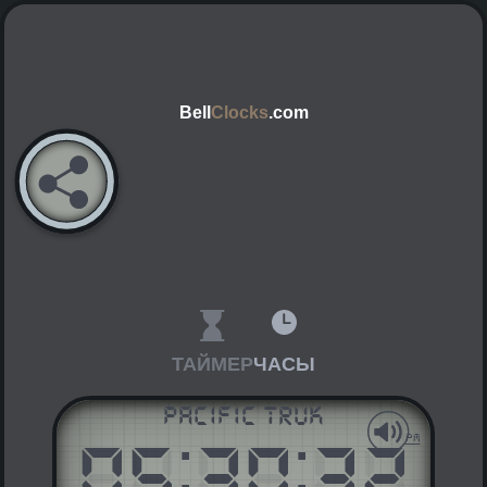
Bell
Clocks
.com
ТАЙМЕР
ЧАСЫ
Pacific Truk
05
:
30
:
32
AM
PM