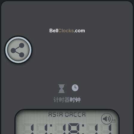
Bell
Clocks
.com
计时器
时钟
Asia Dacca
11
:
18
:
11
AM
PM