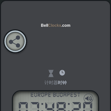
Bell
Clocks
.com
计时器
时钟
Europe Budapest
07
:
48
:
20
AM
PM